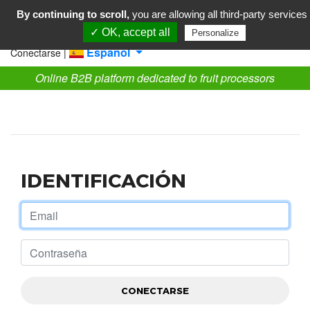
By continuing to scroll,
you are allowing all third-party services
✓ OK, accept all
Personalize
Español
Conectarse |
Online B2B platform dedicated to fruit processors
IDENTIFICACIÓN
CONECTARSE